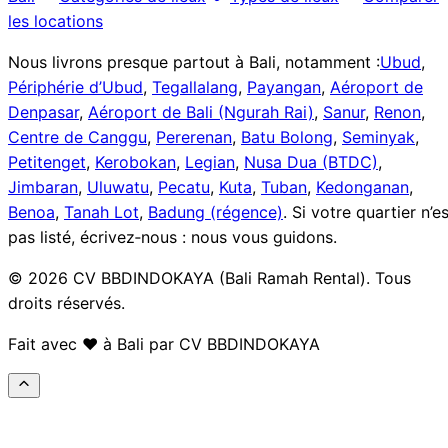
les locations
Nous livrons presque partout à Bali, notamment :
Ubud
,
Périphérie d’Ubud
,
Tegallalang
,
Payangan
,
Aéroport de
Denpasar
,
Aéroport de Bali (Ngurah Rai)
,
Sanur
,
Renon
,
Centre de Canggu
,
Pererenan
,
Batu Bolong
,
Seminyak
,
Petitenget
,
Kerobokan
,
Legian
,
Nusa Dua (BTDC)
,
Jimbaran
,
Uluwatu
,
Pecatu
,
Kuta
,
Tuban
,
Kedonganan
,
Benoa
,
Tanah Lot
,
Badung (régence)
.
Si votre quartier n’es
pas listé, écrivez‑nous : nous vous guidons.
© 2026 CV BBDINDOKAYA (Bali Ramah Rental). Tous
droits réservés.
Fait avec ❤️ à Bali par CV BBDINDOKAYA