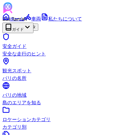
Bali Ramah
ホーム
車両
私たちについて
RENTAL
ベータ
ガイド
安全ガイド
安全な走行のヒント
観光スポット
バリの名所
バリの地域
島のエリアを知る
ロケーションカテゴリ
カテゴリ別