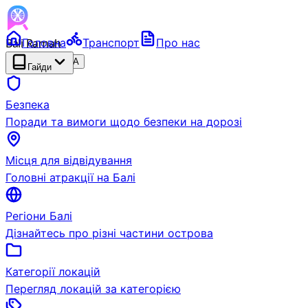
Bali Ramah
Головна
Транспорт
Про нас
RENTAL
БЕТА
Гайди
Безпека
Поради та вимоги щодо безпеки на дорозі
Місця для відвідування
Головні атракції на Балі
Регіони Балі
Дізнайтесь про різні частини острова
Категорії локацій
Перегляд локацій за категорією