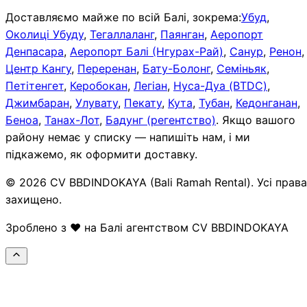
Доставляємо майже по всій Балі, зокрема:
Убуд
,
Околиці Убуду
,
Тегаллаланг
,
Паянган
,
Аеропорт
Денпасара
,
Аеропорт Балі (Нгурах-Рай)
,
Санур
,
Ренон
,
Центр Кангу
,
Переренан
,
Бату-Болонг
,
Семіньяк
,
Петітенгет
,
Керобокан
,
Легіан
,
Нуса-Дуа (BTDC)
,
Джимбаран
,
Улувату
,
Пекату
,
Кута
,
Тубан
,
Кедонганан
,
Беноа
,
Танах-Лот
,
Бадунг (регентство)
.
Якщо вашого
району немає у списку — напишіть нам, і ми
підкажемо, як оформити доставку.
© 2026 CV BBDINDOKAYA (Bali Ramah Rental). Усі права
захищено.
Зроблено з ❤️ на Балі агентством CV BBDINDOKAYA