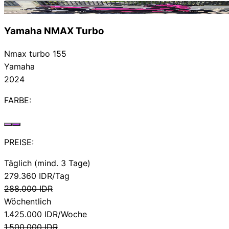
Vermietet
Yamaha NMAX Turbo
Nmax turbo 155
Yamaha
2024
FARBE:
PREISE:
Täglich (mind. 3 Tage)
279.360
IDR/Tag
288.000
IDR
Wöchentlich
1.425.000
IDR/Woche
1.500.000
IDR