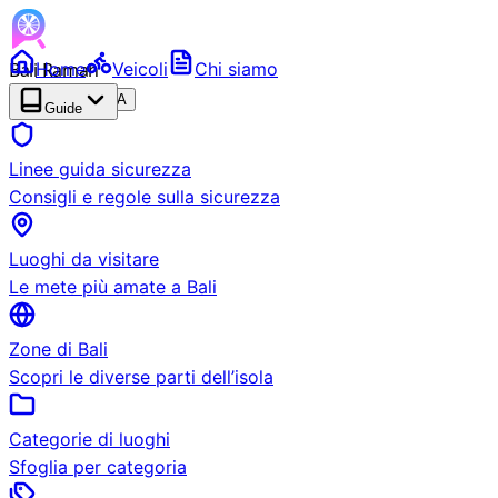
Bali Ramah
Home
Veicoli
Chi siamo
RENTAL
BETA
Guide
Linee guida sicurezza
Consigli e regole sulla sicurezza
Luoghi da visitare
Le mete più amate a Bali
Zone di Bali
Scopri le diverse parti dell’isola
Categorie di luoghi
Sfoglia per categoria