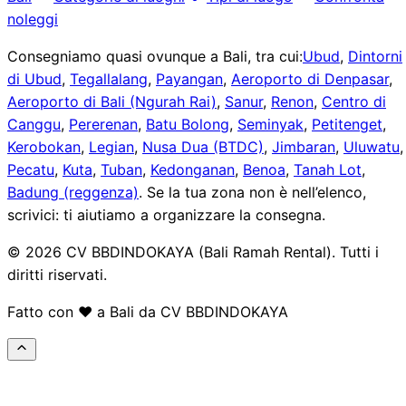
noleggi
Consegniamo quasi ovunque a Bali, tra cui:
Ubud
,
Dintorni
di Ubud
,
Tegallalang
,
Payangan
,
Aeroporto di Denpasar
,
Aeroporto di Bali (Ngurah Rai)
,
Sanur
,
Renon
,
Centro di
Canggu
,
Pererenan
,
Batu Bolong
,
Seminyak
,
Petitenget
,
Kerobokan
,
Legian
,
Nusa Dua (BTDC)
,
Jimbaran
,
Uluwatu
,
Pecatu
,
Kuta
,
Tuban
,
Kedonganan
,
Benoa
,
Tanah Lot
,
Badung (reggenza)
.
Se la tua zona non è nell’elenco,
scrivici: ti aiutiamo a organizzare la consegna.
© 2026 CV BBDINDOKAYA (Bali Ramah Rental). Tutti i
diritti riservati.
Fatto con ❤️ a Bali da CV BBDINDOKAYA