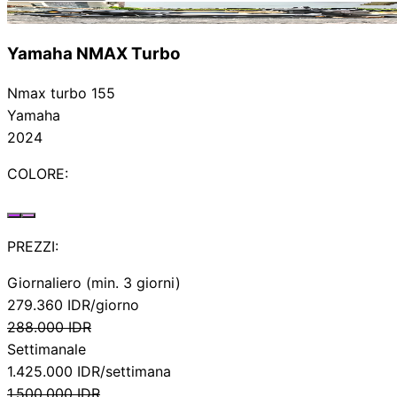
Noleggiato
Yamaha NMAX Turbo
Nmax turbo 155
Yamaha
2024
COLORE:
PREZZI:
Giornaliero (min. 3 giorni)
279.360
IDR/giorno
288.000
IDR
Settimanale
1.425.000
IDR/settimana
1.500.000
IDR