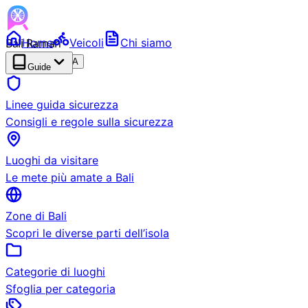
Bali Ramah
Home
Veicoli
Chi siamo
RENTAL
BETA
Guide
Linee guida sicurezza
Consigli e regole sulla sicurezza
Luoghi da visitare
Le mete più amate a Bali
Zone di Bali
Scopri le diverse parti dell’isola
Categorie di luoghi
Sfoglia per categoria