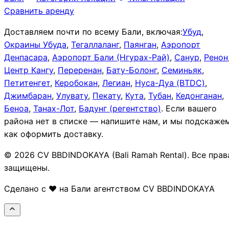
Сравнить аренду
Доставляем почти по всему Бали, включая:
Убуд
,
Окраины Убуда
,
Тегаллаланг
,
Паянган
,
Аэропорт
Денпасара
,
Аэропорт Бали (Нгурах-Рай)
,
Санур
,
Ренон
Центр Кангу
,
Переренан
,
Бату-Болонг
,
Семиньяк
,
Петитенгет
,
Керобокан
,
Легиан
,
Нуса-Дуа (BTDC)
,
Джимбаран
,
Улувату
,
Пекату
,
Кута
,
Тубан
,
Кедонганан
,
Беноа
,
Танах-Лот
,
Бадунг (регентство)
.
Если вашего
района нет в списке — напишите нам, и мы подскажем
как оформить доставку.
© 2026 CV BBDINDOKAYA (Bali Ramah Rental). Все прав
защищены.
Сделано с ❤️ на Бали агентством CV BBDINDOKAYA