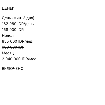
ЦЕНЫ:
День (мин. 3 дня)
162 960
IDR/день
168 000
IDR
Неделя
855 000
IDR/нед.
900 000
IDR
Месяц
2 040 000
IDR/мес.
ВКЛЮЧЕНО: