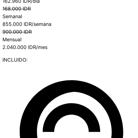
162.960
IDR/día
168.000
IDR
Semanal
855.000
IDR/semana
900.000
IDR
Mensual
2.040.000
IDR/mes
INCLUIDO: