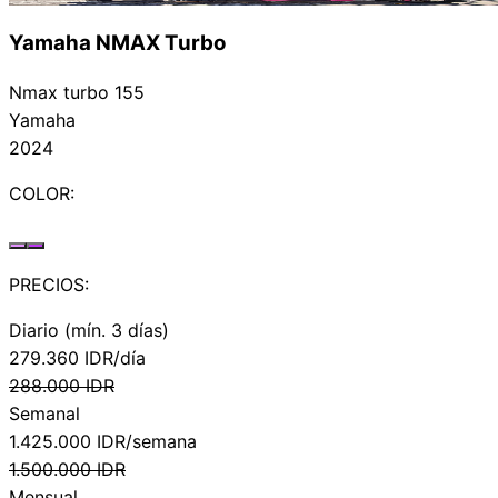
Yamaha NMAX Turbo
Nmax turbo 155
Yamaha
2024
COLOR:
PRECIOS:
Diario (mín. 3 días)
279.360
IDR/día
288.000
IDR
Semanal
1.425.000
IDR/semana
1.500.000
IDR
Mensual