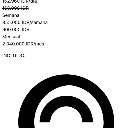
162.960
IDR/día
168.000
IDR
Semanal
855.000
IDR/semana
900.000
IDR
Mensual
2.040.000
IDR/mes
INCLUIDO: