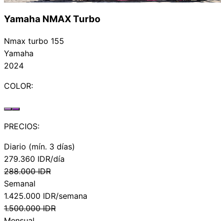
Yamaha NMAX Turbo
Nmax turbo 155
Yamaha
2024
COLOR:
PRECIOS:
Diario (mín. 3 días)
279.360
IDR/día
288.000
IDR
Semanal
1.425.000
IDR/semana
1.500.000
IDR
Mensual